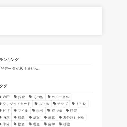
ランキング
まだデータがありません。
タグ
WiFi
お金
その他
カルーセル
クレジットカード
スマホ
チップ
トイレ
ビザ
マイル
両替
持ち物
時差
時期
服装
治安
注意
海外旅行保険
準備
物価
現金
留学
移住