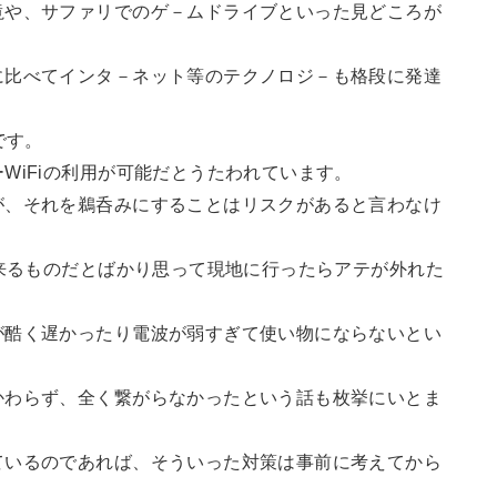
滝や、サファリでのゲ－ムドライブといった見どころが
に比べてインタ－ネット等のテクノロジ－も格段に発達
です。
WiFiの利用が可能だとうたわれています。
が、それを鵜呑みにすることはリスクがあると言わなけ
出来るものだとばかり思って現地に行ったらアテが外れた
が酷く遅かったり電波が弱すぎて使い物にならないとい
かわらず、全く繋がらなかったという話も枚挙にいとま
ているのであれば、そういった対策は事前に考えてから