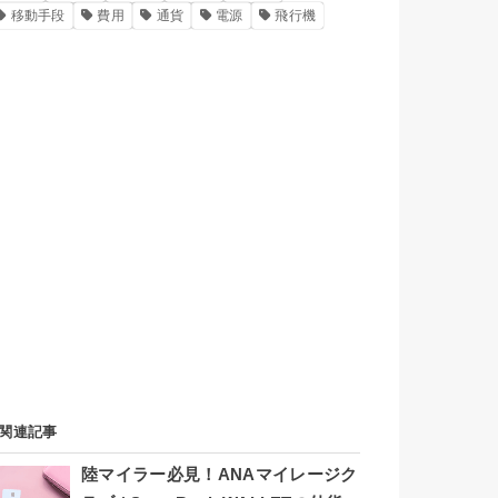
移動手段
費用
通貨
電源
飛行機
関連記事
陸マイラー必見！ANAマイレージク