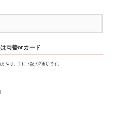
は両替orカード
達方法は、主に下記の2通りです。
法