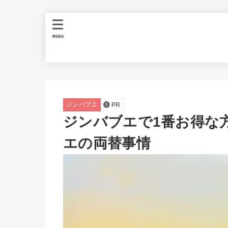
MENU
ジンバブエ
PR
ジンバブエで1番お得な
エの両替事情