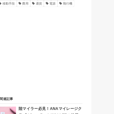
移動手段
費用
通貨
電源
飛行機
関連記事
陸マイラー必見！ANAマイレージク