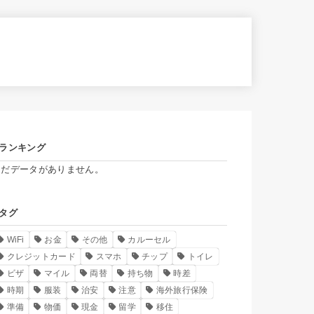
ランキング
まだデータがありません。
タグ
WiFi
お金
その他
カルーセル
クレジットカード
スマホ
チップ
トイレ
ビザ
マイル
両替
持ち物
時差
時期
服装
治安
注意
海外旅行保険
準備
物価
現金
留学
移住