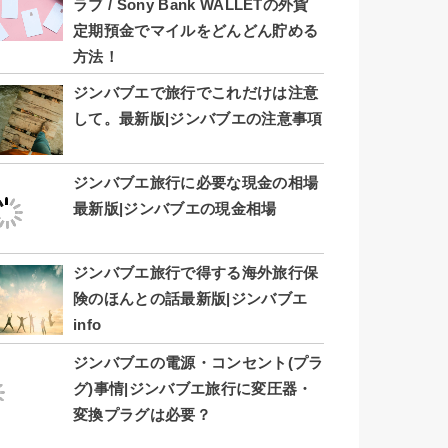
ラブ / Sony Bank WALLETの外貨
定期預金でマイルをどんどん貯める
方法！
ジンバブエで旅行でこれだけは注意
して。最新版|ジンバブエの注意事項
ジンバブエ旅行に必要な現金の相場
最新版|ジンバブエの現金相場
ジンバブエ旅行で得する海外旅行保
険のほんとの話最新版|ジンバブエ
info
ジンバブエの電源・コンセント(プラ
グ)事情|ジンバブエ旅行に変圧器・
変換プラグは必要？