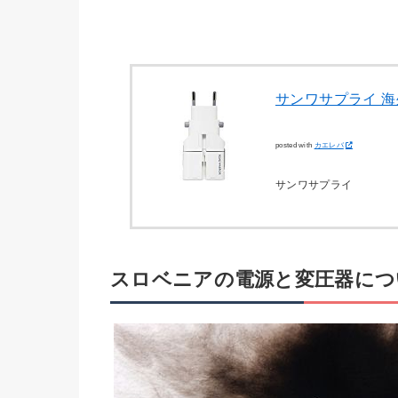
サンワサプライ 海
posted with
カエレバ
サンワサプライ
スロベニアの電源と変圧器につ