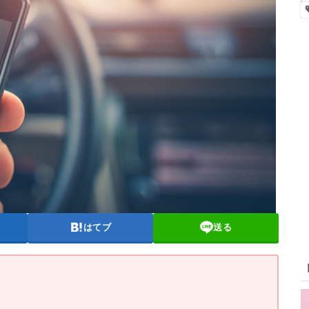
はてブ
送る
？