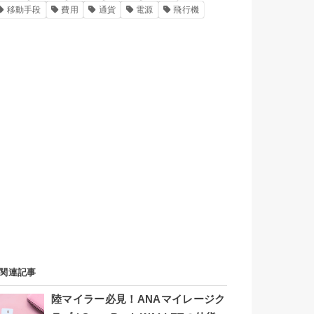
移動手段
費用
通貨
電源
飛行機
関連記事
陸マイラー必見！ANAマイレージク