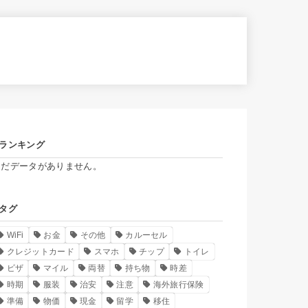
ランキング
まだデータがありません。
タグ
WiFi
お金
その他
カルーセル
クレジットカード
スマホ
チップ
トイレ
ビザ
マイル
両替
持ち物
時差
時期
服装
治安
注意
海外旅行保険
準備
物価
現金
留学
移住