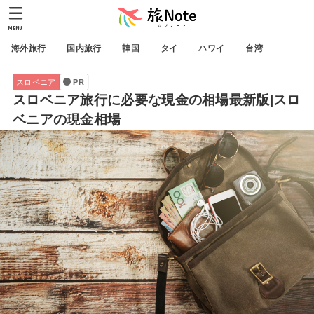
MENU
海外旅行
国内旅行
韓国
タイ
ハワイ
台湾
スロベニア
PR
スロベニア旅行に必要な現金の相場最新版|スロ
ベニアの現金相場