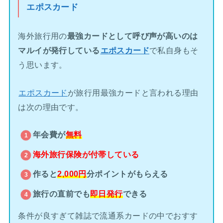
エポスカード
海外旅行用の
最強カードとして呼び声が高いのは
マルイが発行している
エポスカード
で私自身もそ
う思います。
エポスカード
が旅行用最強カードと言われる理由
は次の理由です。
年会費が
無料
海外旅行保険が
付帯している
作ると
2,000円
分ポイントがもらえる
旅行の直前でも
即日発行
できる
条件が良すぎて雑誌で流通系カードの中でおすす