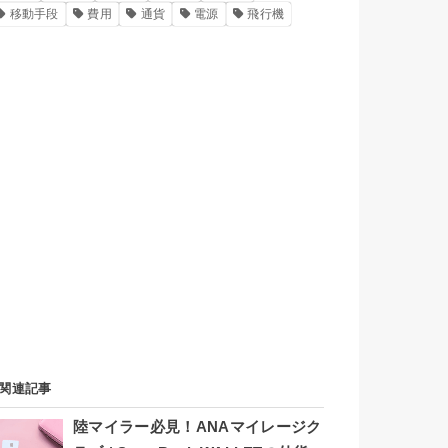
移動手段
費用
通貨
電源
飛行機
関連記事
陸マイラー必見！ANAマイレージク