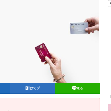
はてブ
送る