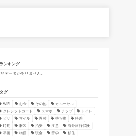
ランキング
まだデータがありません。
タグ
WiFi
お金
その他
カルーセル
クレジットカード
スマホ
チップ
トイレ
ビザ
マイル
両替
持ち物
時差
時期
服装
治安
注意
海外旅行保険
準備
物価
現金
留学
移住