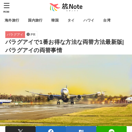
MENU
海外旅行
国内旅行
韓国
タイ
ハワイ
台湾
パラグアイ
PR
パラグアイで1番お得な方法な両替方法最新版|
パラグアイの両替事情