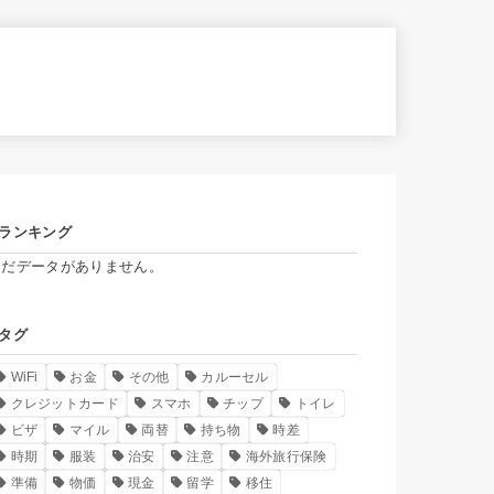
ランキング
まだデータがありません。
タグ
WiFi
お金
その他
カルーセル
クレジットカード
スマホ
チップ
トイレ
ビザ
マイル
両替
持ち物
時差
時期
服装
治安
注意
海外旅行保険
準備
物価
現金
留学
移住