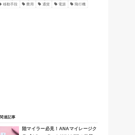
移動手段
費用
通貨
電源
飛行機
関連記事
陸マイラー必見！ANAマイレージク