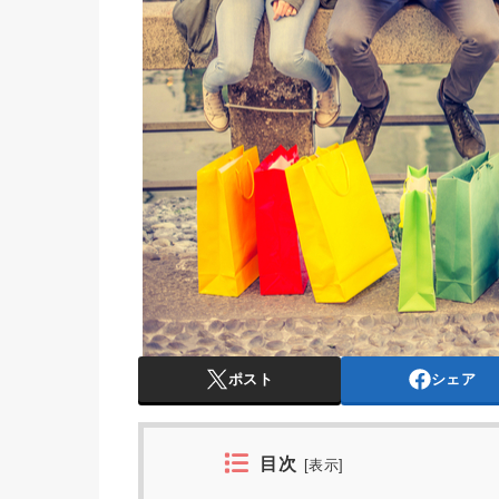
ポスト
シェア
目次
[
表示
]