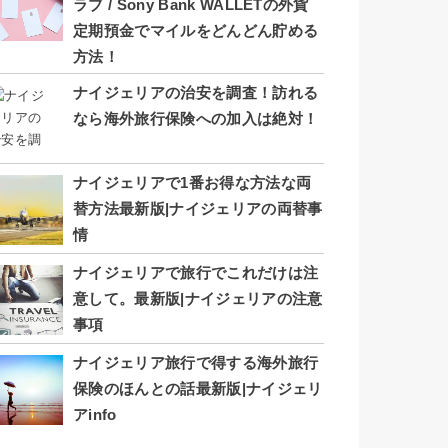
ラブ / Sony Bank WALLETの外貨
定期預金でマイルをどんどん貯める
方法！
ナイジェリアの治安を調査！訪れる
なら海外旅行保険への加入は絶対！
ナイジェリアで1番お得な方法な両
替方法最新版|ナイジェリアの両替事
情
ナイジェリアで旅行でこれだけは注
意して。最新版|ナイジェリアの注意
事項
ナイジェリア旅行で得する海外旅行
保険のほんとの話最新版|ナイジェリ
アinfo