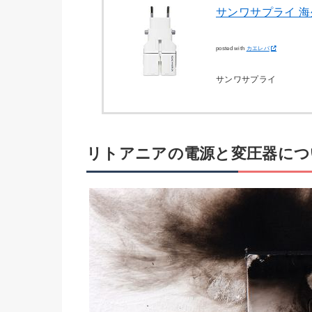
サンワサプライ 海
posted with
カエレバ
サンワサプライ
リトアニアの電源と変圧器につ