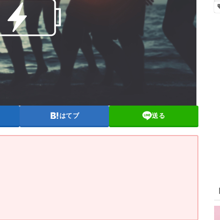
はてブ
送る
？