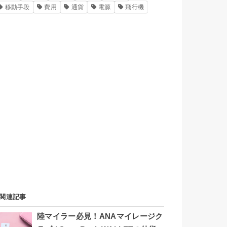
移動手段
費用
通貨
電源
飛行機
関連記事
陸マイラー必見！ANAマイレージク