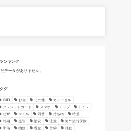
ランキング
まだデータがありません。
タグ
WiFi
お金
その他
カルーセル
クレジットカード
スマホ
チップ
トイレ
ビザ
マイル
両替
持ち物
時差
時期
服装
治安
注意
海外旅行保険
準備
物価
現金
留学
移住