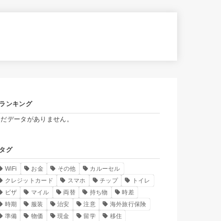
ランキング
まだデータがありません。
タグ
WiFi
お金
その他
カルーセル
クレジットカード
スマホ
チップ
トイレ
ビザ
マイル
両替
持ち物
時差
時期
服装
治安
注意
海外旅行保険
準備
物価
現金
留学
移住