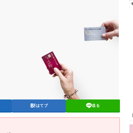
はてブ
送る