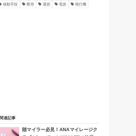
移動手段
費用
通貨
電源
飛行機
関連記事
陸マイラー必見！ANAマイレージク