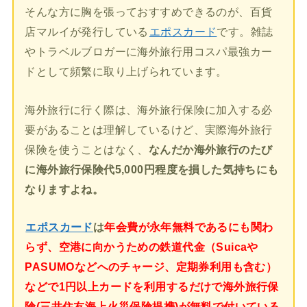
そんな方に胸を張っておすすめできるのが、百貨
店マルイが発行している
エポスカード
です。雑誌
やトラベルブロガーに海外旅行用コスパ最強カー
ドとして頻繁に取り上げられています。
海外旅行に行く際は、海外旅行保険に加入する必
要があることは理解しているけど、実際海外旅行
保険を使うことはなく、
なんだか海外旅行のたび
に海外旅行保険代5,000円程度を損した気持ちにも
なりますよね。
エポスカード
は
年会費が永年無料であるにも関わ
らず、空港に向かうための鉄道代金（Suicaや
PASUMOなどへのチャージ、定期券利用も含む）
などで1円以上カードを利用するだけで海外旅行保
険(三井住友海上火災保険提携)が無料で付いている