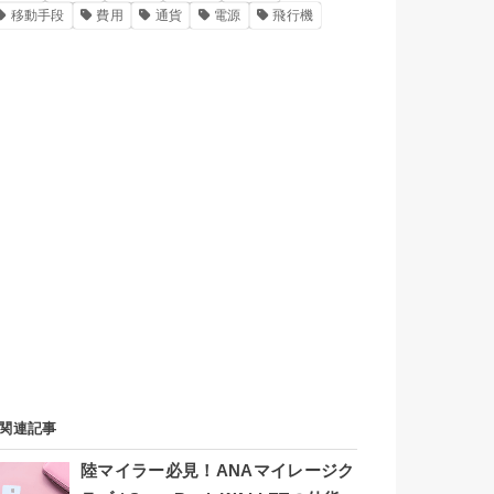
移動手段
費用
通貨
電源
飛行機
関連記事
陸マイラー必見！ANAマイレージク