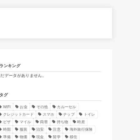
ランキング
まだデータがありません。
タグ
WiFi
お金
その他
カルーセル
クレジットカード
スマホ
チップ
トイレ
ビザ
マイル
両替
持ち物
時差
時期
服装
治安
注意
海外旅行保険
準備
物価
現金
留学
移住