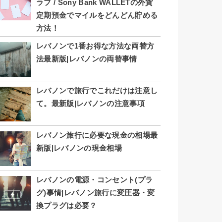
ラブ / Sony Bank WALLETの外貨
定期預金でマイルをどんどん貯める
方法！
レバノンで1番お得な方法な両替方
法最新版|レバノンの両替事情
レバノンで旅行でこれだけは注意し
て。最新版|レバノンの注意事項
レバノン旅行に必要な現金の相場最
新版|レバノンの現金相場
レバノンの電源・コンセント(プラ
グ)事情|レバノン旅行に変圧器・変
換プラグは必要？