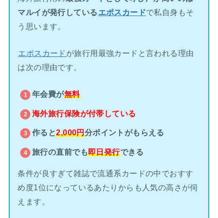
マルイが発行している
エポスカード
で私自身もそ
う思います。
エポスカード
が旅行用最強カードと言われる理由
は次の理由です。
年会費が
無料
海外旅行保険が
付帯している
作ると
2,000円
分ポイントがもらえる
旅行の直前でも
即日発行
できる
条件が良すぎて雑誌で流通系カードの中でおすす
め度1位になっているあたりからも人気の高さが伺
えます。