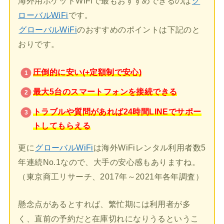
海外用ポケットWiFiで最もおすすめできるのは
グ
ローバルWiFi
です。
グローバルWiFi
のおすすめのポイントは下記のと
おりです。
圧倒的に安い(+定額制で安心)
最大5台のスマートフォンを接続できる
トラブルや質問があれば24時間LINEでサポー
トしてもらえる
更に
グローバルWiFi
は海外WiFiレンタル利用者数5
年連続No.1なので、大手の安心感もありますね。
（東京商工リサーチ、2017年～2021年各年調査）
懸念点があるとすれば、繁忙期には利用者が多
く、直前の予約だと在庫切れになりうるというこ