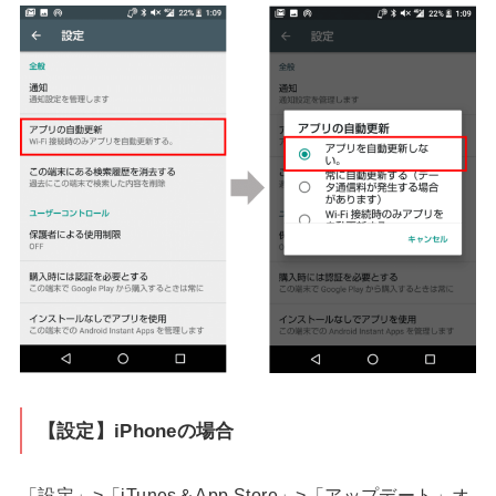
【設定】iPhoneの場合
「設定」>「iTunes＆App Store」>「アップデート」オ