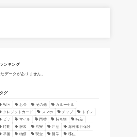
ランキング
まだデータがありません。
タグ
WiFi
お金
その他
カルーセル
クレジットカード
スマホ
チップ
トイレ
ビザ
マイル
両替
持ち物
時差
時期
服装
治安
注意
海外旅行保険
準備
物価
現金
留学
移住