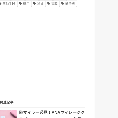
移動手段
費用
通貨
電源
飛行機
関連記事
陸マイラー必見！ANAマイレージク