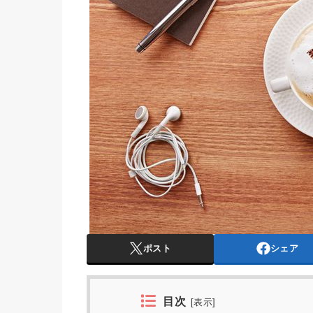
ポスト
シェア
目次
[
表示
]