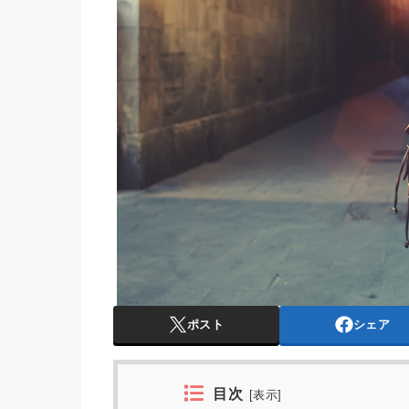
ポスト
シェア
目次
[
表示
]