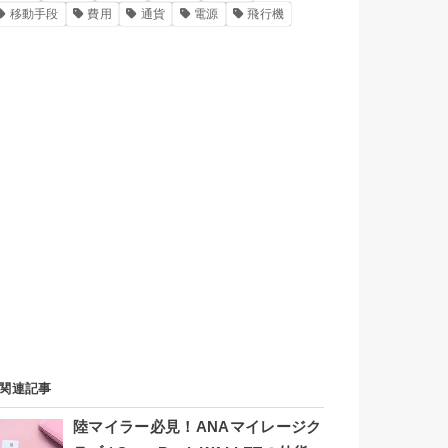
移動手段
費用
通貨
電源
飛行機
関連記事
陸マイラー必見！ANAマイレージク