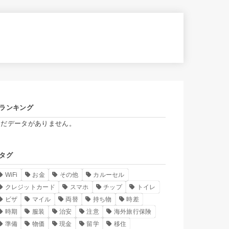
ランキング
まだデータがありません。
タグ
WiFi
お金
その他
カルーセル
クレジットカード
スマホ
チップ
トイレ
ビザ
マイル
両替
持ち物
時差
時期
服装
治安
注意
海外旅行保険
準備
物価
現金
留学
移住