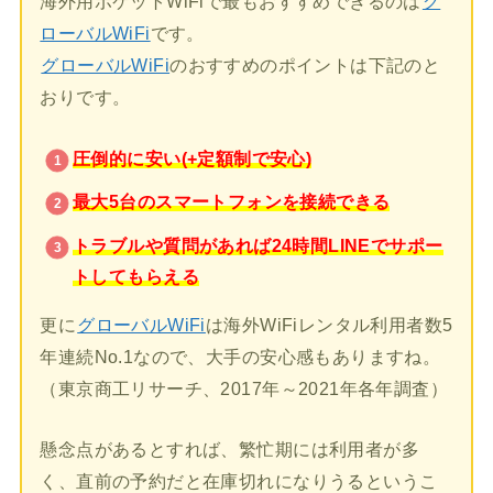
海外用ポケットWiFiで最もおすすめできるのは
グ
ローバルWiFi
です。
グローバルWiFi
のおすすめのポイントは下記のと
おりです。
圧倒的に安い(+定額制で安心)
最大5台のスマートフォンを接続できる
トラブルや質問があれば24時間LINEでサポー
トしてもらえる
更に
グローバルWiFi
は海外WiFiレンタル利用者数5
年連続No.1なので、大手の安心感もありますね。
（東京商工リサーチ、2017年～2021年各年調査）
懸念点があるとすれば、繁忙期には利用者が多
く、直前の予約だと在庫切れになりうるというこ