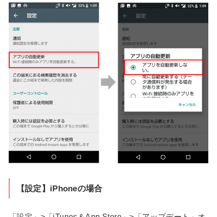
【設定】iPhoneの場合
「設定」>「iTunes＆App Store」>「アップデート」オ