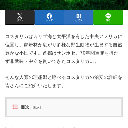
ポスト
シェア
はてブ
送る
コスタリカはカリブ海と太平洋を有した中央アメリカに
位置し、熱帯林が広がり多様な野生動物が生息する自然
豊かな小国です。首都はサンホセ、70年間軍隊を持た
ず非武装・中立を貫いてきたコスタリカ…。
そんな人類の理想郷と呼べるコスタリカの治安の詳細を
皆さんにご紹介いたします。
目次
[
表示
]