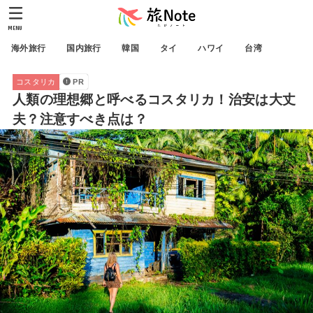
MENU
海外旅行
国内旅行
韓国
タイ
ハワイ
台湾
コスタリカ
PR
人類の理想郷と呼べるコスタリカ！治安は大丈
夫？注意すべき点は？