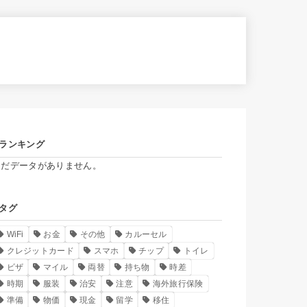
ランキング
まだデータがありません。
タグ
WiFi
お金
その他
カルーセル
クレジットカード
スマホ
チップ
トイレ
ビザ
マイル
両替
持ち物
時差
時期
服装
治安
注意
海外旅行保険
準備
物価
現金
留学
移住