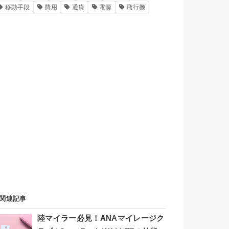
移動手段
費用
通貨
電源
飛行機
関連記事
陸マイラー必見！ANAマイレージク