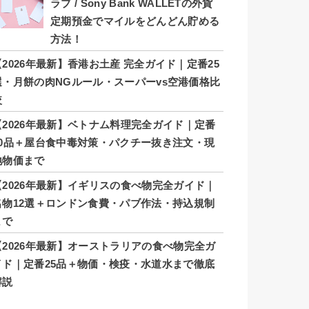
ラブ / Sony Bank WALLETの外貨
定期預金でマイルをどんどん貯める
方法！
【2026年最新】香港お土産 完全ガイド｜定番25
選・月餅の肉NGルール・スーパーvs空港価格比
較
【2026年最新】ベトナム料理完全ガイド｜定番
20品＋屋台食中毒対策・パクチー抜き注文・現
地物価まで
【2026年最新】イギリスの食べ物完全ガイド｜
名物12選＋ロンドン食費・パブ作法・持込規制
まで
【2026年最新】オーストラリアの食べ物完全ガ
イド｜定番25品＋物価・検疫・水道水まで徹底
解説