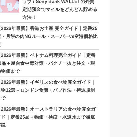
ラブ / Sony Bank WALLETの外貨
定期預金でマイルをどんどん貯める
方法！
【2026年最新】香港お土産 完全ガイド｜定番25
選・月餅の肉NGルール・スーパーvs空港価格比
較
【2026年最新】ベトナム料理完全ガイド｜定番
20品＋屋台食中毒対策・パクチー抜き注文・現
地物価まで
【2026年最新】イギリスの食べ物完全ガイド｜
名物12選＋ロンドン食費・パブ作法・持込規制
まで
【2026年最新】オーストラリアの食べ物完全ガ
イド｜定番25品＋物価・検疫・水道水まで徹底
解説