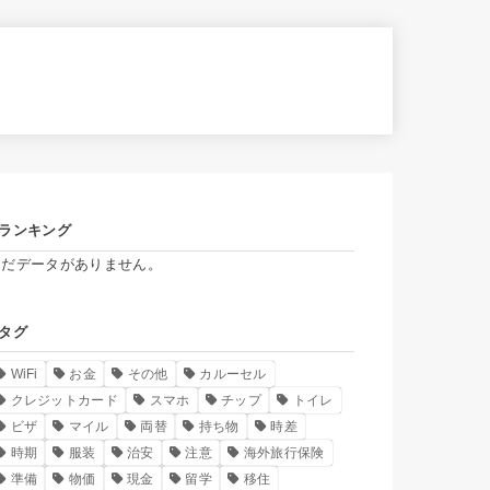
ランキング
まだデータがありません。
タグ
WiFi
お金
その他
カルーセル
クレジットカード
スマホ
チップ
トイレ
ビザ
マイル
両替
持ち物
時差
時期
服装
治安
注意
海外旅行保険
準備
物価
現金
留学
移住