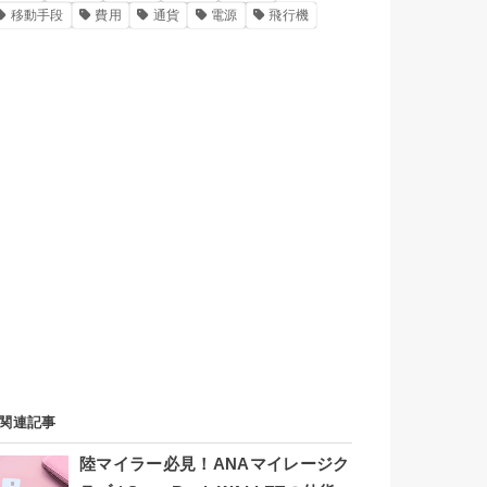
移動手段
費用
通貨
電源
飛行機
関連記事
陸マイラー必見！ANAマイレージク