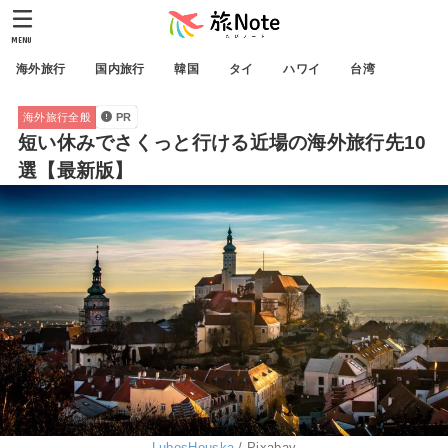
MENU
海外旅行
国内旅行
韓国
タイ
ハワイ
台湾
海外旅行全般
PR
短い休みでさくっと行ける近場の海外旅行先10
選【最新版】
LubosHouska
/ Pixabay