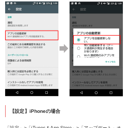
【設定】iPhoneの場合
「設定」>「iTunes＆App Store」>「アップデート」オ