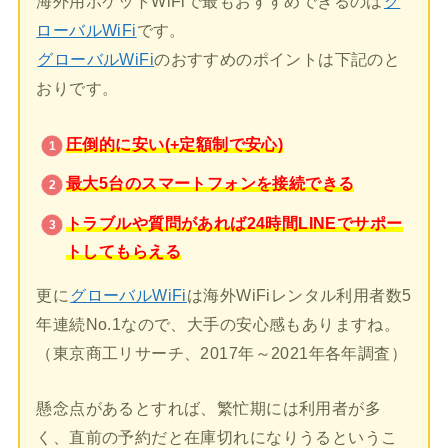
海外用ポケットWiFiで最もおすすめできるのは
グ
ローバルWiFi
です。
グローバルWiFi
のおすすめのポイントは下記のと
おりです。
圧倒的に安い(+定額制で安心)
最大5台のスマートフォンを接続できる
トラブルや質問があれば24時間LINEでサポー
トしてもらえる
更に
グローバルWiFi
は海外WiFiレンタル利用者数5
年連続No.1なので、大手の安心感もありますね。
（東京商工リサーチ、2017年～2021年各年調査）
懸念点があるとすれば、繁忙期には利用者が多
く、直前の予約だと在庫切れになりうるというこ