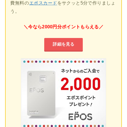
費無料の
エポスカード
をサクッと5分で作りましょ
う。
＼今なら2000円分ポイントもらえる／
詳細を見る