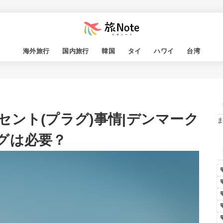
海外旅行
国内旅行
韓国
タイ
ハワイ
台湾
ント(プラグ)事情|デンマーク
グは必要？