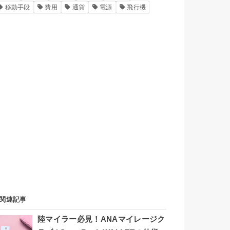
移動手段
費用
通貨
電源
飛行機
関連記事
陸マイラー必見！ANAマイレージク