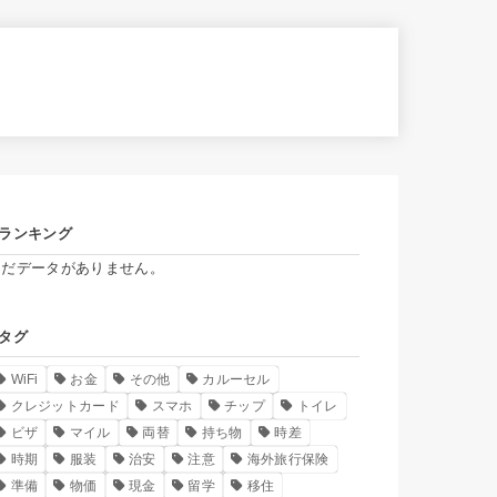
ランキング
まだデータがありません。
タグ
WiFi
お金
その他
カルーセル
クレジットカード
スマホ
チップ
トイレ
ビザ
マイル
両替
持ち物
時差
時期
服装
治安
注意
海外旅行保険
準備
物価
現金
留学
移住