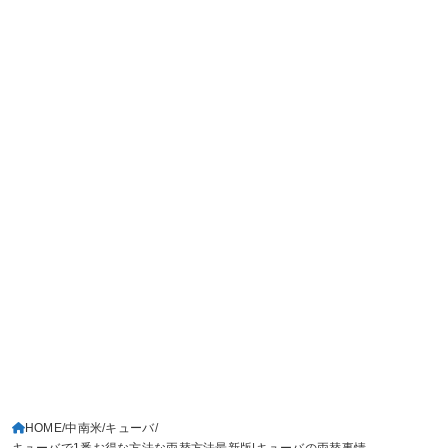
HOME
中南米
キューバ
キューバで1番お得な方法な両替方法最新版|キューバの両替事情