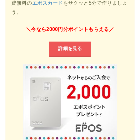
費無料の
エポスカード
をサクッと5分で作りましょ
う。
＼今なら2000円分ポイントもらえる／
詳細を見る