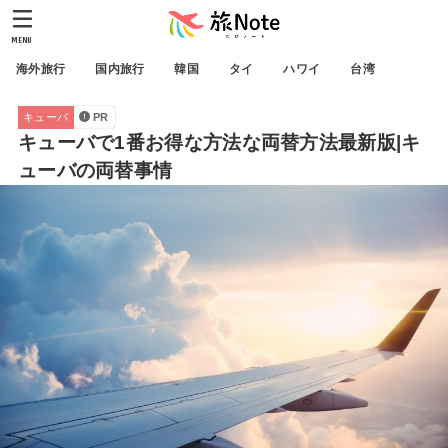
MENU
海外旅行
国内旅行
韓国
タイ
ハワイ
台湾
キューバ
PR
キューバで1番お得な方法な両替方法最新版|キ
ューバの両替事情