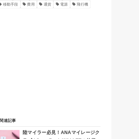
移動手段
費用
通貨
電源
飛行機
関連記事
陸マイラー必見！ANAマイレージク