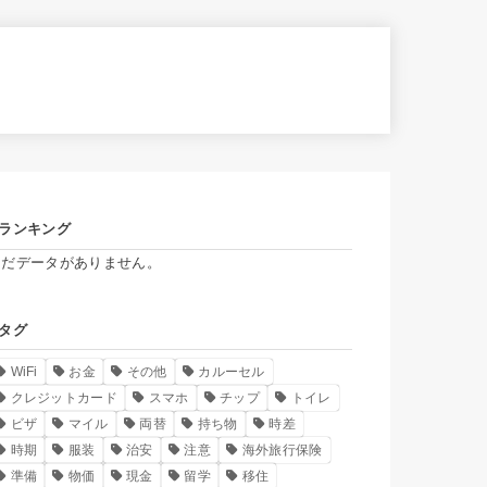
ランキング
まだデータがありません。
タグ
WiFi
お金
その他
カルーセル
クレジットカード
スマホ
チップ
トイレ
ビザ
マイル
両替
持ち物
時差
時期
服装
治安
注意
海外旅行保険
準備
物価
現金
留学
移住