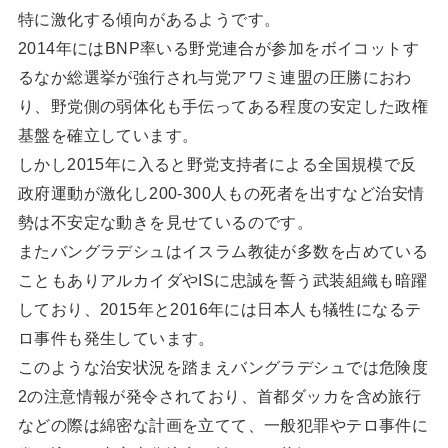
特に激化する傾向があるようです。
2014年にはBNP率いる野党連合が参加をボイコットす
るなか総選挙が強行され与党アワミ連盟の圧勝におわ
り、野党側の弱体化も手伝ってある程度の安定した政権
基盤を確立しています。
しかし2015年に入ると野党支持者による全国規模で反
政府運動が激化し200-300人もの死者を出すなど治安情
勢は不安定な動きを見せているのです。
またバングラデシュはイスラム教徒が多数を占めている
こともありアルカイダやISに忠誠を誓う武装組織も暗躍
しており、2015年と2016年には日本人も犠牲になるテ
ロ事件も発生しています。
このような治安状況を踏まえバングラデシュでは危険度
2の注意情報が発令されており、首都ダッカを含め旅行
などの際は綿密な計画を立てて、一般犯罪やテロ事件に