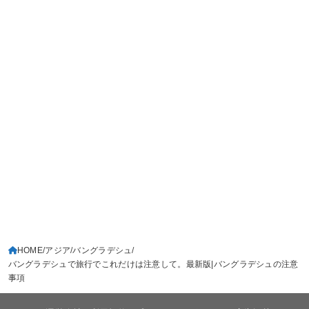
HOME
アジア
バングラデシュ
バングラデシュで旅行でこれだけは注意して。最新版|バングラデシュの注意
事項