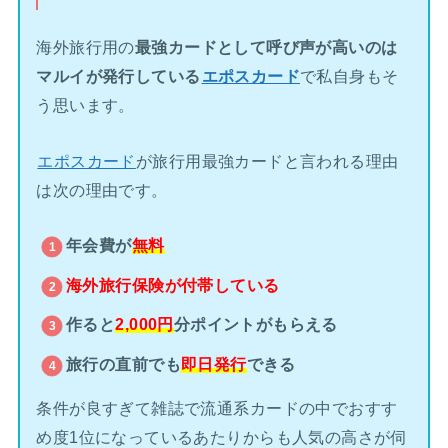
海外旅行用の
最強カードとして呼び声が高いのは
マルイが発行している
エポスカード
で私自身もそ
う思います。
エポスカード
が旅行用最強カードと言われる理由
は次の理由です。
年会費が
無料
海外旅行保険が
付帯している
作ると
2,000円
分ポイントがもらえる
旅行の直前でも
即日発行
できる
条件が良すぎて雑誌で流通系カードの中でおすす
め度1位になっているあたりからも人気の高さが伺