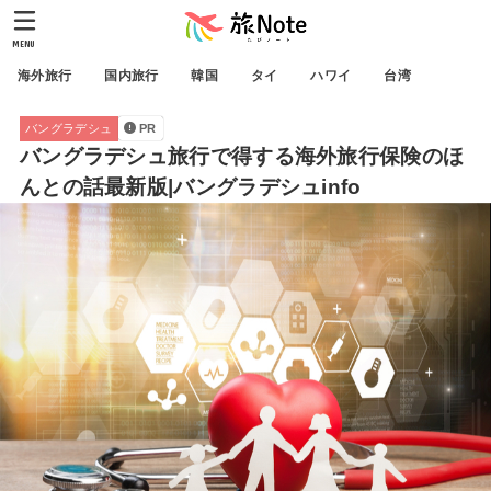
MENU
海外旅行
国内旅行
韓国
タイ
ハワイ
台湾
バングラデシュ
PR
バングラデシュ旅行で得する海外旅行保険のほ
んとの話最新版|バングラデシュinfo