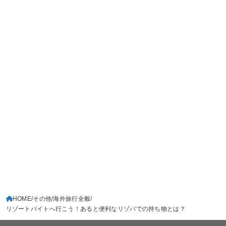
HOME
その他
海外旅行全般
リゾートバイトへ行こう！あると便利なリゾバでの持ち物とは？