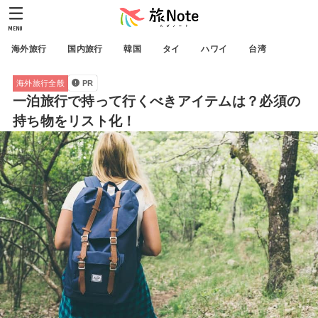
MENU
海外旅行
国内旅行
韓国
タイ
ハワイ
台湾
海外旅行全般
PR
一泊旅行で持って行くべきアイテムは？必須の
持ち物をリスト化！