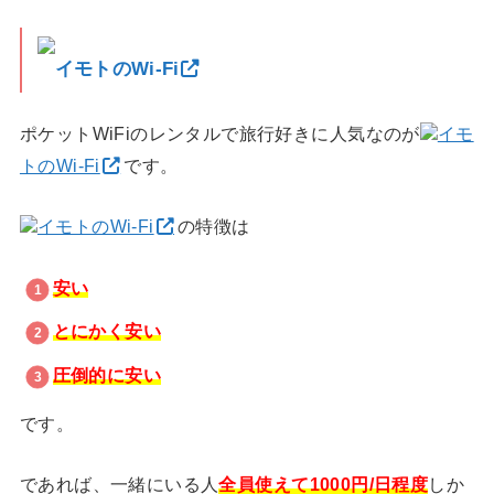
イモトのWi-Fi
ポケットWiFiのレンタルで旅行好きに人気なのが
イモ
トのWi-Fi
です。
イモトのWi-Fi
の特徴は
安い
とにかく安い
圧倒的に安い
です。
であれば、一緒にいる人
全員使えて1000円/日程度
しか