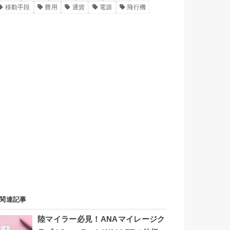
移動手段
費用
通貨
電源
飛行機
関連記事
陸マイラー必見！ANAマイレージク