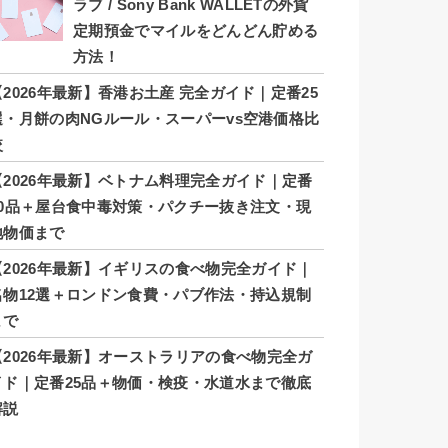
ラブ / Sony Bank WALLETの外貨
定期預金でマイルをどんどん貯める
方法！
【2026年最新】香港お土産 完全ガイド｜定番25
選・月餅の肉NGルール・スーパーvs空港価格比
較
【2026年最新】ベトナム料理完全ガイド｜定番
20品＋屋台食中毒対策・パクチー抜き注文・現
地物価まで
【2026年最新】イギリスの食べ物完全ガイド｜
名物12選＋ロンドン食費・パブ作法・持込規制
まで
【2026年最新】オーストラリアの食べ物完全ガ
イド｜定番25品＋物価・検疫・水道水まで徹底
解説