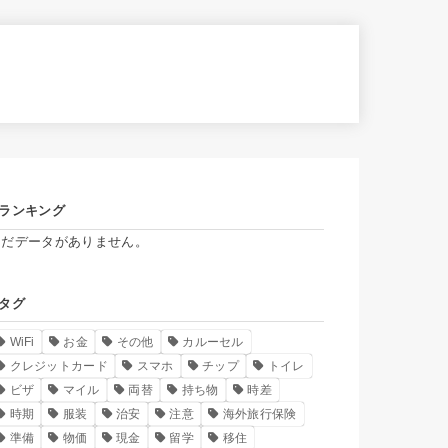
ランキング
まだデータがありません。
タグ
WiFi
お金
その他
カルーセル
クレジットカード
スマホ
チップ
トイレ
ビザ
マイル
両替
持ち物
時差
時期
服装
治安
注意
海外旅行保険
準備
物価
現金
留学
移住