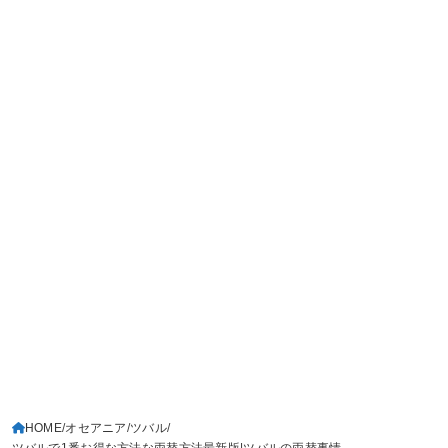
HOME
オセアニア
ツバル
ツバルで1番お得な方法な両替方法最新版|ツバルの両替事情