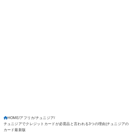
HOME
アフリカ
チュニジア
チュニジアでクレジットカードが必需品と言われる3つの理由|チュニジアの
カード最新版