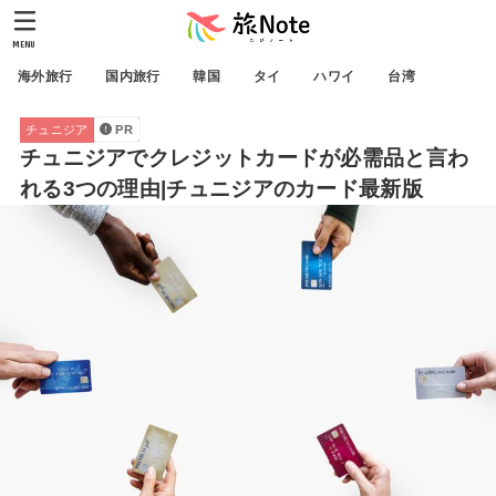
MENU
海外旅行
国内旅行
韓国
タイ
ハワイ
台湾
チュニジア
PR
チュニジアでクレジットカードが必需品と言わ
れる3つの理由|チュニジアのカード最新版