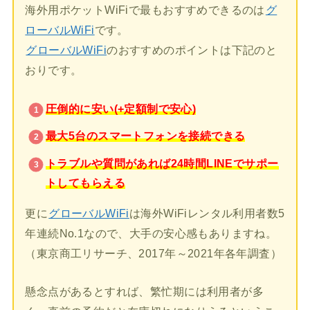
海外用ポケットWiFiで最もおすすめできるのは
グ
ローバルWiFi
です。
グローバルWiFi
のおすすめのポイントは下記のと
おりです。
圧倒的に安い(+定額制で安心)
最大5台のスマートフォンを接続できる
トラブルや質問があれば24時間LINEでサポー
トしてもらえる
更に
グローバルWiFi
は海外WiFiレンタル利用者数5
年連続No.1なので、大手の安心感もありますね。
（東京商工リサーチ、2017年～2021年各年調査）
懸念点があるとすれば、繁忙期には利用者が多