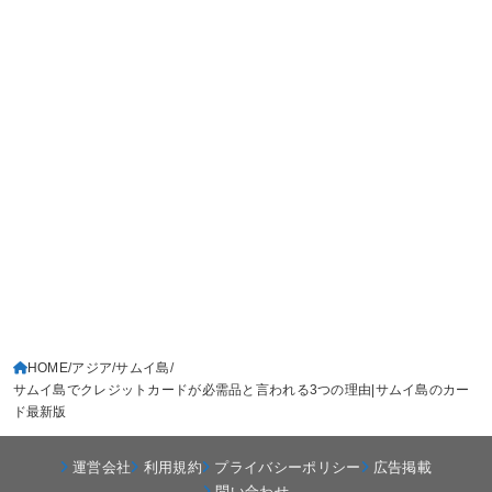
HOME
アジア
サムイ島
サムイ島でクレジットカードが必需品と言われる3つの理由|サムイ島のカー
ド最新版
運営会社
利用規約
プライバシーポリシー
広告掲載
問い合わせ