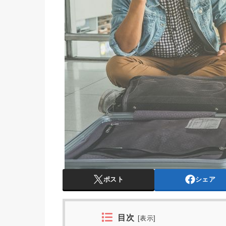
ポスト
シェア
目次
[
表示
]