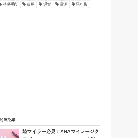
移動手段
費用
通貨
電源
飛行機
関連記事
陸マイラー必見！ANAマイレージク