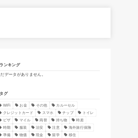
ランキング
まだデータがありません。
タグ
WiFi
お金
その他
カルーセル
クレジットカード
スマホ
チップ
トイレ
ビザ
マイル
両替
持ち物
時差
時期
服装
治安
注意
海外旅行保険
準備
物価
現金
留学
移住