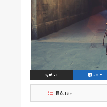
ポスト
シェア
目次
[
表示
]