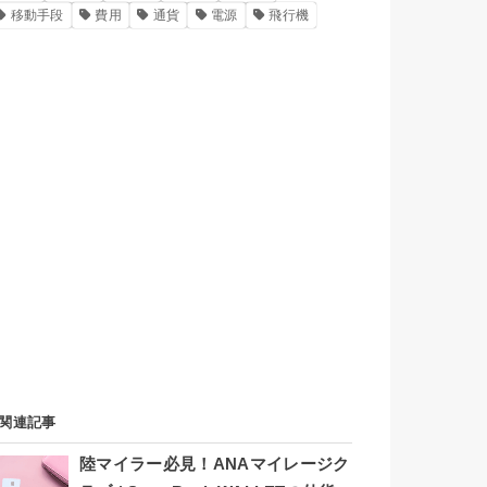
移動手段
費用
通貨
電源
飛行機
関連記事
陸マイラー必見！ANAマイレージク