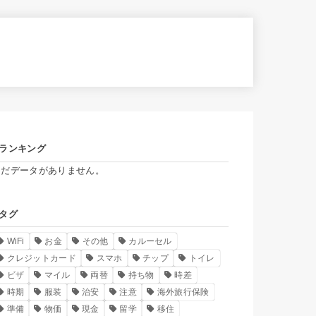
ランキング
まだデータがありません。
タグ
WiFi
お金
その他
カルーセル
クレジットカード
スマホ
チップ
トイレ
ビザ
マイル
両替
持ち物
時差
時期
服装
治安
注意
海外旅行保険
準備
物価
現金
留学
移住