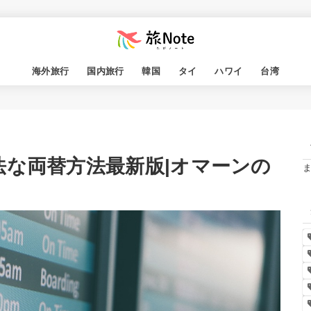
海外旅行
国内旅行
韓国
タイ
ハワイ
台湾
法な両替方法最新版|オマーンの