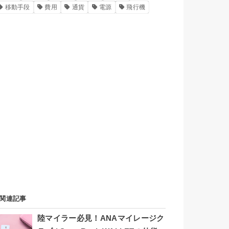
移動手段
費用
通貨
電源
飛行機
関連記事
陸マイラー必見！ANAマイレージク