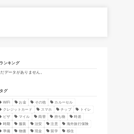
ランキング
まだデータがありません。
タグ
WiFi
お金
その他
カルーセル
クレジットカード
スマホ
チップ
トイレ
ビザ
マイル
両替
持ち物
時差
時期
服装
治安
注意
海外旅行保険
準備
物価
現金
留学
移住