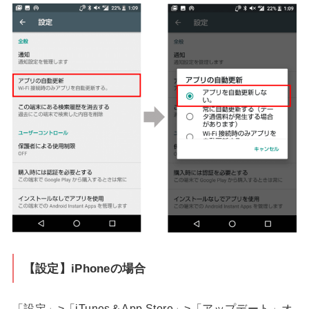
【設定】iPhoneの場合
「設定」>「iTunes＆App Store」>「アップデート」オ