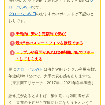
海外用ポケットWiFiで最もおすすめできるのは
グ
ローバルWiFi
です。
グローバルWiFi
のおすすめのポイントは下記のと
おりです。
圧倒的に安い(+定額制で安心)
最大5台のスマートフォンを接続できる
トラブルや質問があれば24時間LINEでサポー
トしてもらえる
更に
グローバルWiFi
は海外WiFiレンタル利用者数5
年連続No.1なので、大手の安心感もありますね。
（東京商工リサーチ、2017年～2021年各年調査）
懸念点があるとすれば、繁忙期には利用者が多
く、直前の予約だと在庫切れになりうるというこ