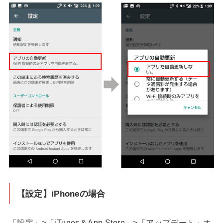
【設定】iPhoneの場合
「設定」>「iTunes＆App Store」>「アップデート」オ