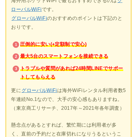
海外用ポケットWiFiで最もおすすめできるのは
グ
ローバルWiFi
です。
グローバルWiFi
のおすすめのポイントは下記のと
おりです。
圧倒的に安い(+定額制で安心)
最大5台のスマートフォンを接続できる
トラブルや質問があれば24時間LINEでサポー
トしてもらえる
更に
グローバルWiFi
は海外WiFiレンタル利用者数5
年連続No.1なので、大手の安心感もありますね。
（東京商工リサーチ、2017年～2021年各年調査）
懸念点があるとすれば、繁忙期には利用者が多
く、直前の予約だと在庫切れになりうるというこ