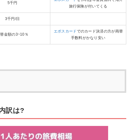
5千円
旅行保険が付いてくる
3千円/日
エポスカード
でのカード決済の方が両替
替金額の3~10％
手数料がかなり安い
内訳は?