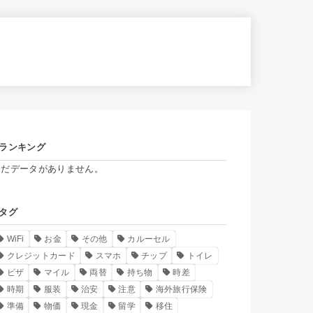
ランキング
まだデータがありません。
タグ
WiFi
お金
その他
カルーセル
クレジットカード
スマホ
チップ
トイレ
ビザ
マイル
両替
持ち物
時差
時期
服装
治安
注意
海外旅行保険
準備
物価
現金
留学
移住