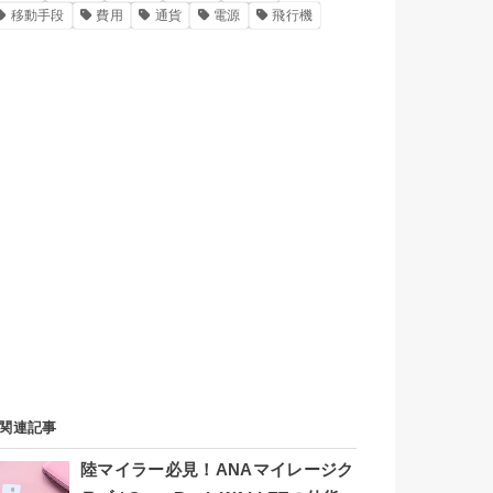
移動手段
費用
通貨
電源
飛行機
関連記事
陸マイラー必見！ANAマイレージク