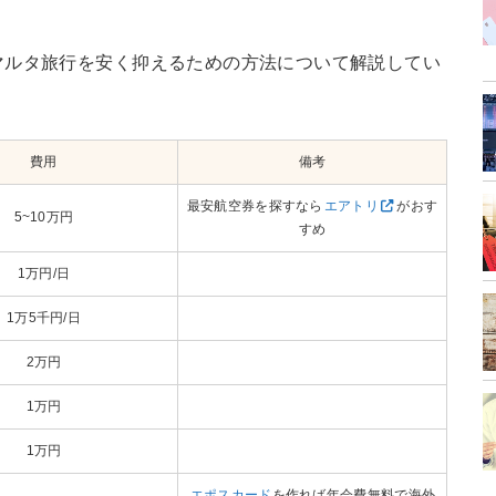
マルタ旅行を安く抑えるための方法について解説してい
費用
備考
最安航空券を探すなら
エアトリ
がおす
5~10万円
すめ
1万円/日
1万5千円/日
2万円
1万円
1万円
エポスカード
を作れば年会費無料で海外