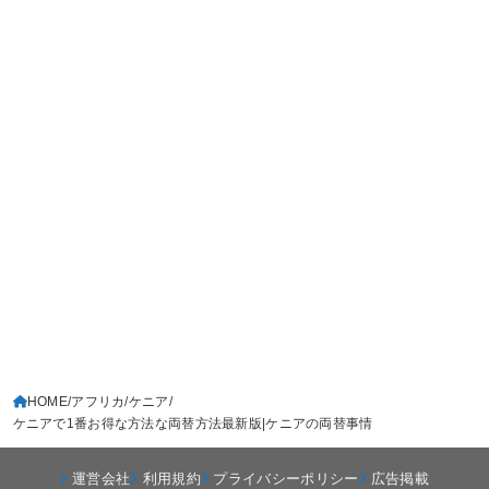
HOME
アフリカ
ケニア
ケニアで1番お得な方法な両替方法最新版|ケニアの両替事情
運営会社
利用規約
プライバシーポリシー
広告掲載