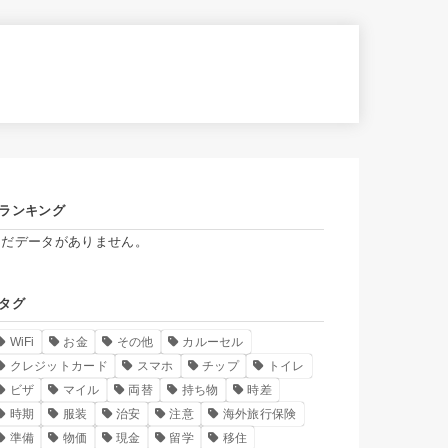
ランキング
まだデータがありません。
タグ
WiFi
お金
その他
カルーセル
クレジットカード
スマホ
チップ
トイレ
ビザ
マイル
両替
持ち物
時差
時期
服装
治安
注意
海外旅行保険
準備
物価
現金
留学
移住