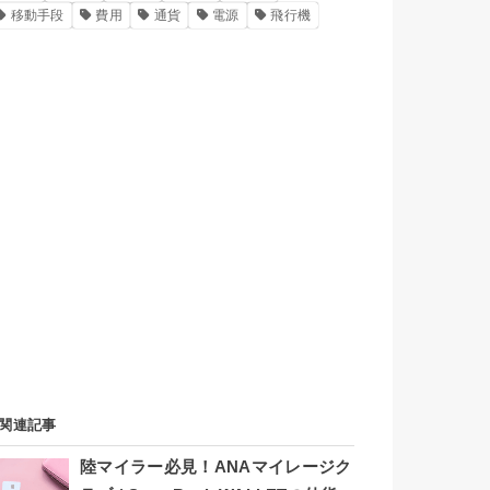
移動手段
費用
通貨
電源
飛行機
関連記事
陸マイラー必見！ANAマイレージク