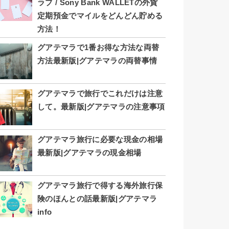
ラブ / Sony Bank WALLETの外貨
定期預金でマイルをどんどん貯める
方法！
グアテマラで1番お得な方法な両替
方法最新版|グアテマラの両替事情
グアテマラで旅行でこれだけは注意
して。最新版|グアテマラの注意事項
グアテマラ旅行に必要な現金の相場
最新版|グアテマラの現金相場
グアテマラ旅行で得する海外旅行保
険のほんとの話最新版|グアテマラ
info