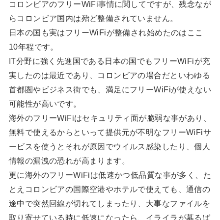
コロンビアのフリーWiFi事情に関してですが、残念なが
らコロンビア国内は殆ど整備されていません。
日本の国も実はフリーWiFiが整備され始めたのはここ
10年程です。
IT分野に強く先進国である日本の国でもフリーWiFiが充
実したのは最近であり、コロンビアの場合だといわゆる
首都圏やビジネス街でも、満足にフリーWiFiが使えない
可能性が高いです。
海外のフリーWiFiはセキュリティ面が脆弱な事があり、
無料で使えるからといって提供元が不明なフリーWiFiサ
ービスを使うとそれが原因でウイルス感染したり、個人
情報の漏洩の恐れが高まります。
更に海外のフリーWiFiは低速かつ低品質な事が多く、た
とえコロンビアの国際空港やホテルで使えても、通信の
途中で突然回線が切れてしまったり、大事なファイルを
取り寄せている時に低速になったら、イライラが募るば