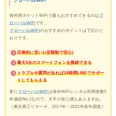
グローバルWiFi
海外用ポケットWiFiで最もおすすめできるのは
グ
ローバルWiFi
です。
グローバルWiFi
のおすすめのポイントは下記のと
おりです。
圧倒的に安い(+定額制で安心)
最大5台のスマートフォンを接続できる
トラブルや質問があれば24時間LINEでサポー
トしてもらえる
更に
グローバルWiFi
は海外WiFiレンタル利用者数5
年連続No.1なので、大手の安心感もありますね。
（東京商工リサーチ、2017年～2021年各年調査）