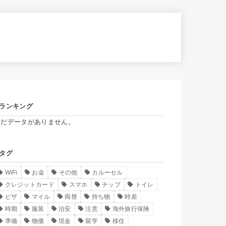
ランキング
まだデータがありません。
タグ
WiFi
お金
その他
カルーセル
クレジットカード
スマホ
チップ
トイレ
ビザ
マイル
両替
持ち物
時差
時期
服装
治安
注意
海外旅行保険
準備
物価
現金
留学
移住