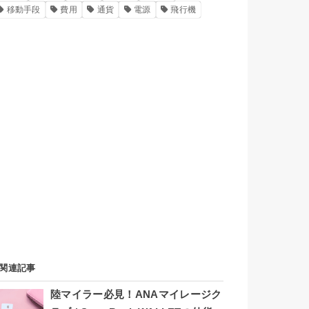
移動手段
費用
通貨
電源
飛行機
関連記事
陸マイラー必見！ANAマイレージク