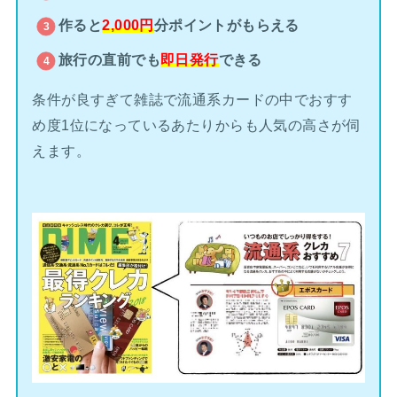
作ると
2,000円
分ポイントがもらえる
旅行の直前でも
即日発行
できる
条件が良すぎて雑誌で流通系カードの中でおすす
め度1位になっているあたりからも人気の高さが伺
えます。