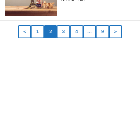
＜
1
2
3
4
…
9
＞