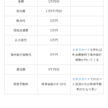
食費
1万円/日
宿泊費
1万5千円/日
観光代
2万円
現地交通費
1万円
お土産代
1万円
エポスカード
を作れば
海外旅行保険代
5千円
年会費無料で海外旅行
保険が付いてくる
通信費
3千円/日
エポスカード
でのカー
両替手数料
両替金額の3~10％
ド決済の方が両替手数
料がかなり安い