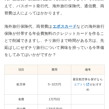
えて、パスポート発行代、海外旅行保険代、通信費、両
替費は人によってはかかります。
海外旅行保険代、両替費は
エポスカード
などの海外旅行
保険が付帯する年会費無料のクレジットカードを作るこ
とで削減できますし、チリ旅行まで時間がある方は、先
延ばしにせずチリ旅行について興味を持っている今準備
をしてみてはいかがですか？
項目
費用
備考
最安航空券を探すなら
航空券
5~10万円
エアトリ
がおすす
め
食費
1万円/日
宿泊費
1万5千円/日