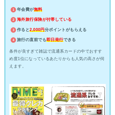
年会費が
無料
海外旅行保険が
付帯している
作ると
2,000円
分ポイントがもらえる
旅行の直前でも
即日発行
できる
条件が良すぎて雑誌で流通系カードの中でおすす
め度1位になっているあたりからも人気の高さが伺
えます。