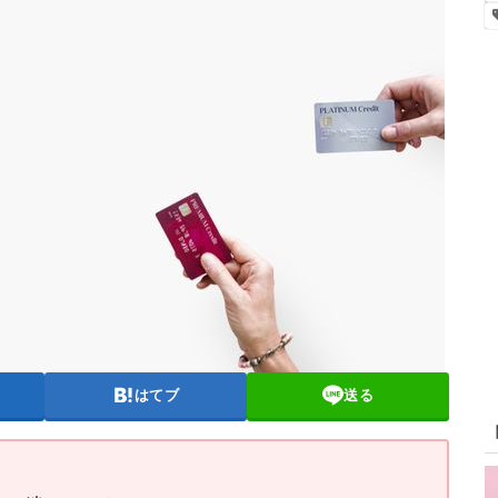
はてブ
送る