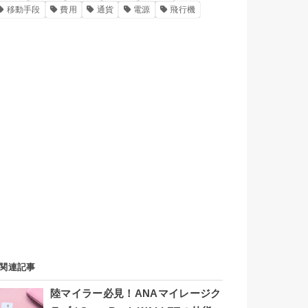
移動手段
費用
通貨
電源
飛行機
関連記事
陸マイラー必見！ANAマイレージク