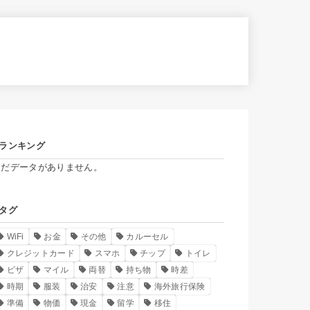
ランキング
まだデータがありません。
タグ
WiFi
お金
その他
カルーセル
クレジットカード
スマホ
チップ
トイレ
ビザ
マイル
両替
持ち物
時差
時期
服装
治安
注意
海外旅行保険
準備
物価
現金
留学
移住